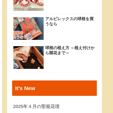
アルビレックスの球根を買
うなら
球根の植え方 ～植え付けか
ら開花まで～
It’s New
2025年４月の聖籠花壇