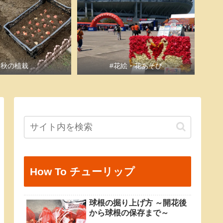
#秋の植栽
#花絵・花あそび
How To チューリップ
球根の掘り上げ方 ～開花後
から球根の保存まで～