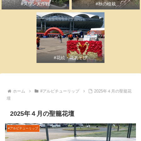
#スワン大作戦
#秋の植栽
#花絵・花あそび
ホーム
#アルビチューリップ
2025年４月の聖籠花
壇
2025年４月の聖籠花壇
#アルビチューリップ