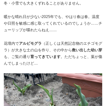
冬・小雪でも大きくずれることがありません。
暖かな晴れ日が少ない2025年でも、やはり春は春。温度
や日照を敏感に感じ取ってくれているのでしょうか……
チ
ューリップが喋れたらねえ……
花壇内で
アルビモグラ
（正しくは天然記念物のエチゴモグ
ラ）が大きな土の山を作り、その中から
救い出した幼い芽
も、ご覧の通り
育ってきています
。ただちょっと、葉が傷
んでしまったけど…