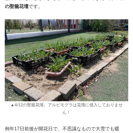
の聖籠花壇
です。
▲4/12の聖籠花壇。アルビモグラは花壇に侵入しておりませ
ん！
例年17日前後が開花日で、不思議なもので大雪でも暖