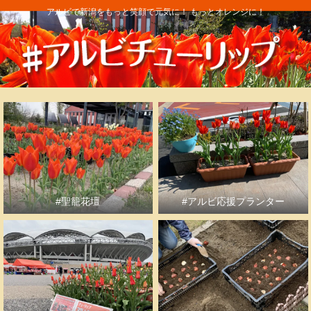
アルビで新潟をもっと笑顔で元気に！ もっとオレンジに！
#聖籠花壇
#アルビ応援プランター