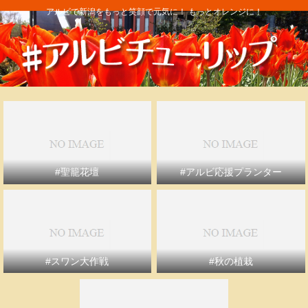
アルビで新潟をもっと笑顔で元気に！ もっとオレンジに！
#聖籠花壇
#アルビ応援プランター
#スワン大作戦
#秋の植栽