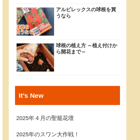
アルビレックスの球根を買
うなら
球根の植え方 ～植え付けか
ら開花まで～
It’s New
2025年４月の聖籠花壇
2025年のスワン大作戦！