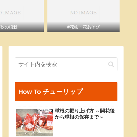
#秋の植栽
#花絵・花あそび
How To チューリップ
球根の掘り上げ方 ～開花後
から球根の保存まで～