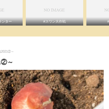
ランター
#スワン大作戦
2021②～
1②～