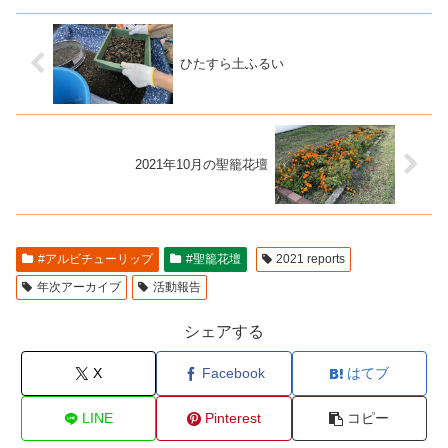
ひたすら土ふるい
2021年10月の聖籠花壇
#アルビチューリップ
#聖籠花壇
2021 reports
年次アーカイブ
活動報告
シェアする
X
Facebook
はてブ
LINE
Pinterest
コピー