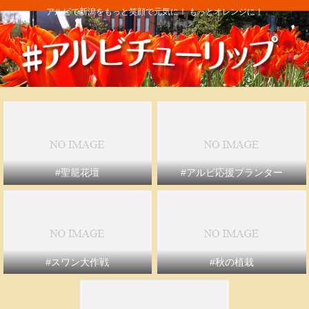
アルビで新潟をもっと笑顔で元気に！ もっとオレンジに！
#聖籠花壇
#アルビ応援プランター
#スワン大作戦
#秋の植栽