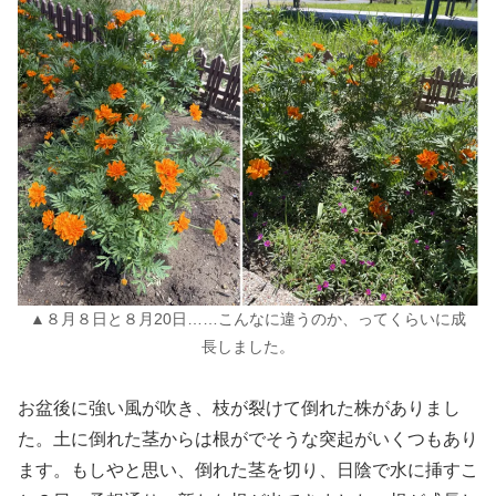
▲８月８日と８月20日……こんなに違うのか、ってくらいに成
長しました。
お盆後に強い風が吹き、枝が裂けて倒れた株がありまし
た。土に倒れた茎からは根がでそうな突起がいくつもあり
ます。もしやと思い、倒れた茎を切り、日陰で水に挿すこ