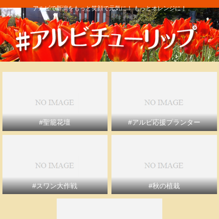
アルビで新潟をもっと笑顔で元気に！ もっとオレンジに！
#聖籠花壇
#アルビ応援プランター
#スワン大作戦
#秋の植栽